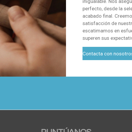
inigualable. Nos aseg
perfecto, desde la sel
acabado final. Creemos
satisfacción de nuestr
escatimamos en esfue
superen sus expectati
Contacta con nosotro