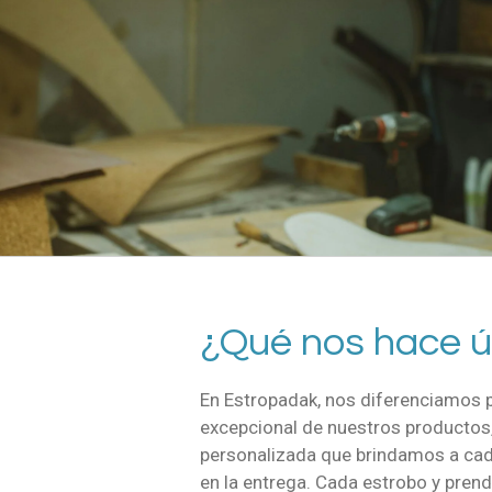
¿Qué nos hace ú
En Estropadak, nos diferenciamos p
excepcional de nuestros productos,
personalizada que brindamos a cada
en la entrega. Cada estrobo y pren