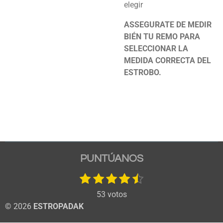
elegir
ASSEGURATE DE MEDIR
BIÉN TU REMO PARA
SELECCIONAR LA
MEDIDA CORRECTA DEL
ESTROBO.
PUNTÚANOS
1
2
3
4
5
E
V
n
e
e
e
e
e
a
53 votos
v
s
s
s
s
s
l
i
© 2026
ESTROPADAK
t
t
t
t
t
o
a